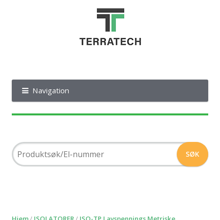
Navigation
Hjem
/
ISOLATORER
/
ISO-TP Lavspennings Metriske