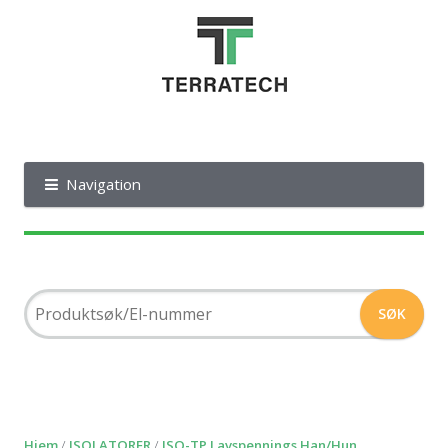
Navigation
Hjem
/
ISOLATORER
/
ISO-TP Lavspennings Han/Hun