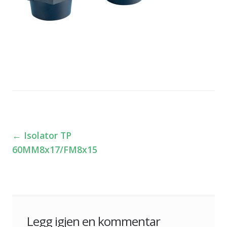
←
Isolator TP
Innleggsnavigasjon
60MM8x17/FM8x15
Legg igjen en kommentar