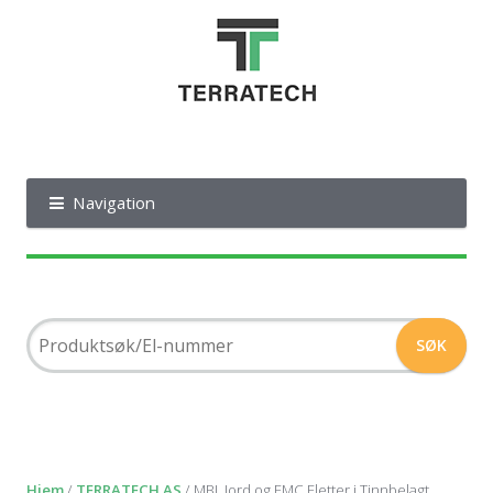
Navigation
Hjem
/
TERRATECH AS
/ MBJ, Jord og EMC Fletter i Tinnbelagt