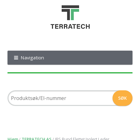
Navigation
Hjem
/
TERRATECH AS
/ IBS Rund Flettet Isolert Leder