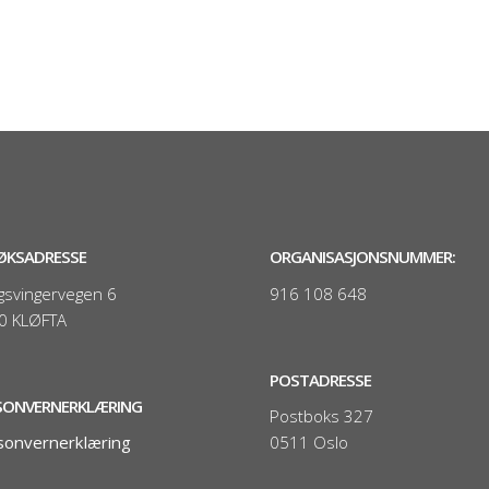
ØKSADRESSE
ORGANISASJONSNUMMER:
gsvingervegen 6
916 108 648
0 KLØFTA
POSTADRESSE
SONVERNERKLÆRING
Postboks 327
sonvernerklæring
0511 Oslo