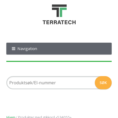
Navigation
Hjem
/ Produkter med stikkord «534055»