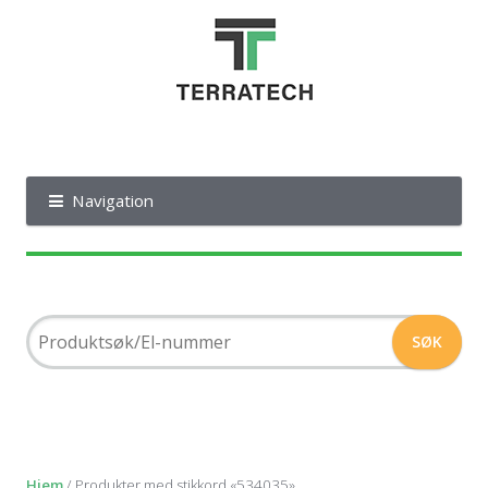
Navigation
Hjem
/ Produkter med stikkord «534035»