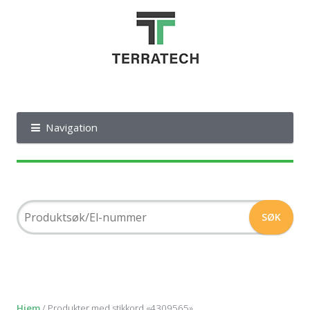
Navigation
Hjem
/ Produkter med stikkord «4309565»