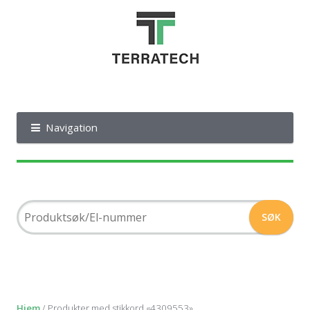
Navigation
Hjem
/ Produkter med stikkord «4309553»