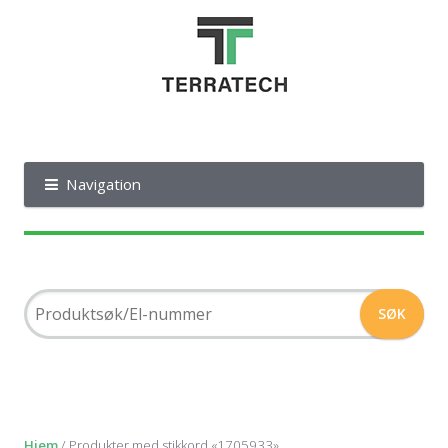
Navigation
Hjem
/ Produkter med stikkord «1705933»