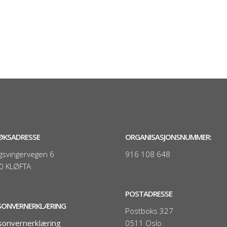
ØKSADRESSE
ORGANISASJONSNUMMER:
gsvingervegen 6
916 108 648
0 KLØFTA
POSTADRESSE
SONVERNERKLÆRING
Postboks 327
sonvernerklæring
0511 Oslo