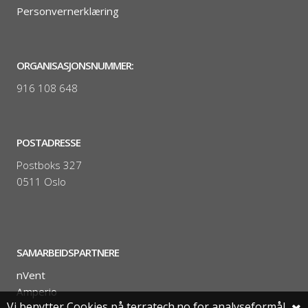
Personvernerklæring
ORGANISASJONSNUMMER:
916 108 648
POSTADRESSE
Postboks 327
0511 Oslo
SAMARBEIDSPARTNERE
nVent
Amperio
Vi benytter Cookies på terratech.no for analyseformål