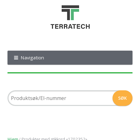
Navigation
Hjem
/ Produkter med stikkord «1702352»