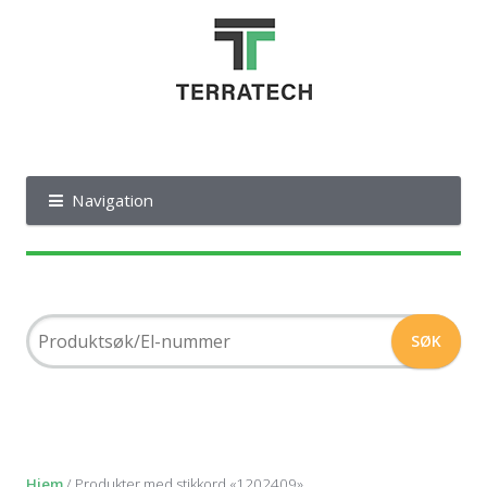
Navigation
Hjem
/ Produkter med stikkord «1202409»