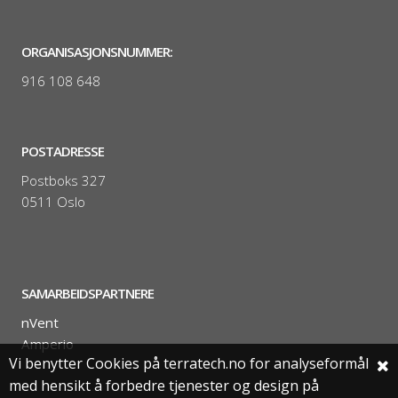
ORGANISASJONSNUMMER:
916 108 648
POSTADRESSE
Postboks 327
0511 Oslo
SAMARBEIDSPARTNERE
nVent
Amperio
Vi benytter Cookies på terratech.no for analyseformål
med hensikt å forbedre tjenester og design på