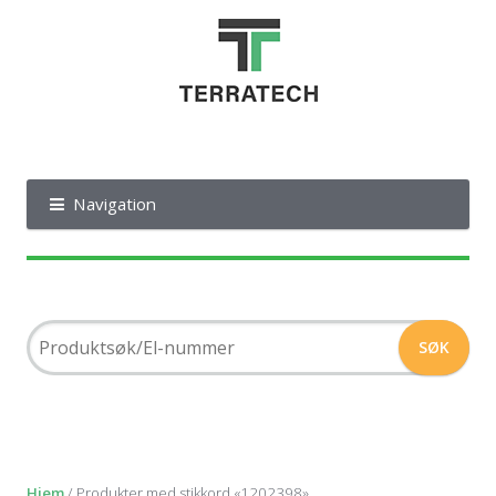
Navigation
Hjem
/ Produkter med stikkord «1202398»