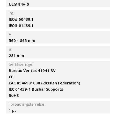
UL® 94V-0
Iht.
IEC® 60439.1
IEC® 61439.1
A
560 – 865 mm
B
281 mm
Sertifiseringer
Bureau Veritas 41941 BV
CE
EAC 8546901000 (Russian Federation)
IEC 61439-1 Busbar Supports
RoHS
Forpakningstørrelse
1 pc