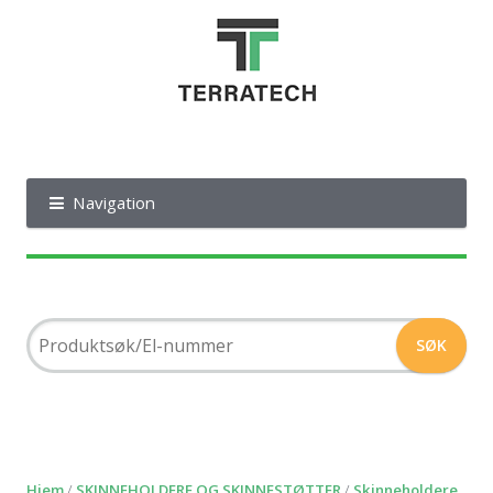
Navigation
Hjem
/
SKINNEHOLDERE OG SKINNESTØTTER
/
Skinneholdere