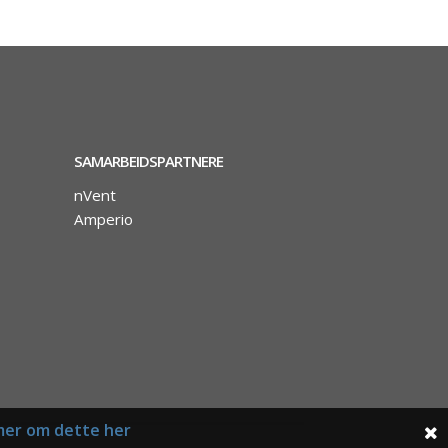
SAMARBEIDSPARTNERE
nVent
Amperio
mer om dette her