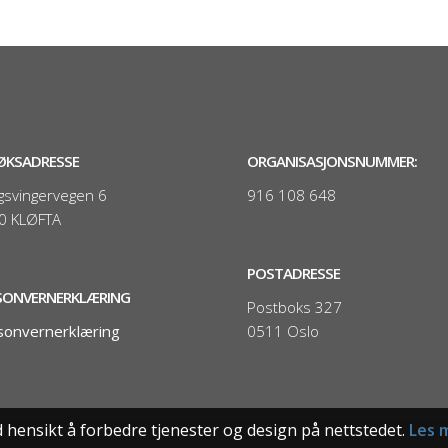
ØKSADRESSE
ORGANISASJONSNUMMER:
gsvingervegen 6
916 108 648
0 KLØFTA
POSTADRESSE
SONVERNERKLÆRING
Postboks 327
sonvernerklæring
0511 Oslo
 hensikt å forbedre tjenester og design på nettstedet.
Les 