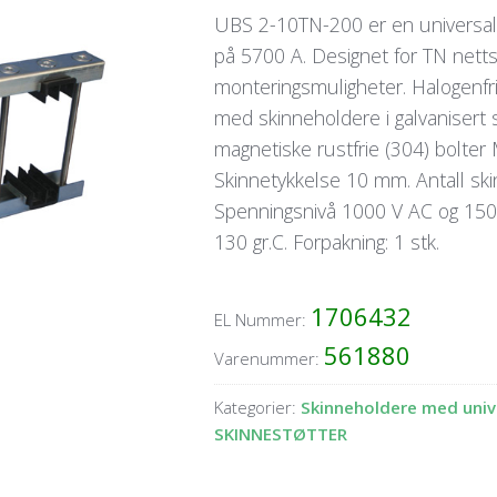
UBS 2-10TN-200 er en universal 
på 5700 A. Designet for TN nett
monteringsmuligheter. Halogenfri
med skinneholdere i galvaniser
magnetiske rustfrie (304) bolt
Skinnetykkelse 10 mm. Antall skin
Spenningsnivå 1000 V AC og 1500
130 gr.C. Forpakning: 1 stk.
1706432
EL Nummer:
561880
Varenummer:
Kategorier:
Skinneholdere med univ
SKINNESTØTTER