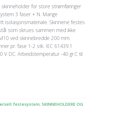
skinneholder for store strømføringer
system 3 faser + N. Mange
tt isolasjonsmateriale. Skinnene festes
t stål som skrues sammen med ikke
er M10 ved skinnebredde 200 mm.
ner pr. fase 1-2 stk. IEC 61439.1
 V DC. Arbeidstemperatur -40 gr.C til
erselt festesystem
,
SKINNEHOLDERE OG