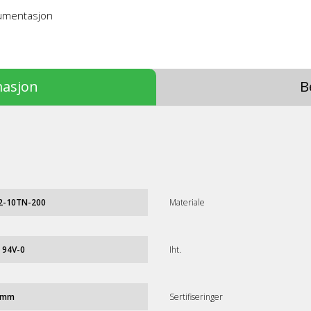
kumentasjon
masjon
B
2-10TN-200
Materiale
 94V-0
Iht.
 mm
Sertifiseringer