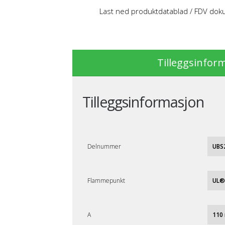
Last ned produktdatablad / FDV do
Tilleggsinfor
Tilleggsinformasjon
Delnummer
UBS
Flammepunkt
UL®
A
110