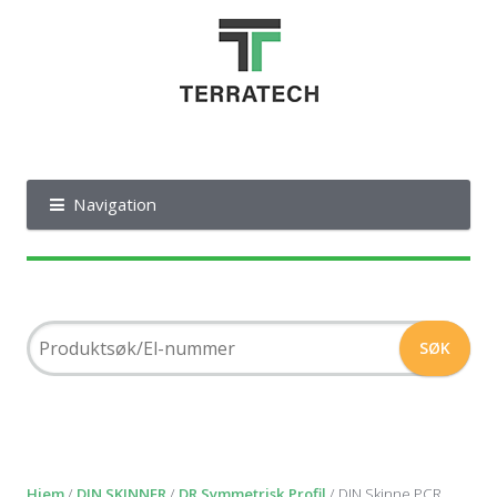
Navigation
Hjem
/
DIN SKINNER
/
DR Symmetrisk Profil
/ DIN Skinne PCR