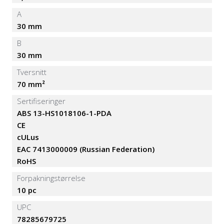
A
30 mm
B
30 mm
Tversnitt
70 mm²
Sertifiseringer
ABS 13-HS1018106-1-PDA
CE
cULus
EAC 7413000009 (Russian Federation)
RoHS
Forpakningstørrelse
10 pc
UPC
78285679725