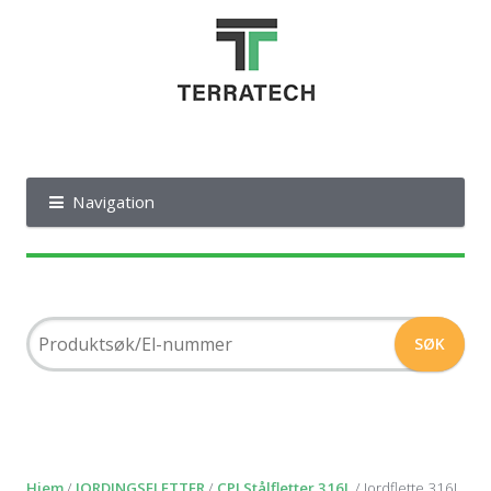
Navigation
Hjem
/
JORDINGSFLETTER
/
CPI Stålfletter 316L
/ Jordflette 316L