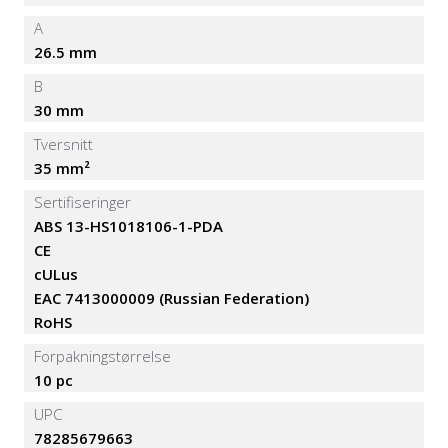
A
26.5 mm
B
30 mm
Tversnitt
35 mm²
Sertifiseringer
ABS 13-HS1018106-1-PDA
CE
cULus
EAC 7413000009 (Russian Federation)
RoHS
Forpakningstørrelse
10 pc
UPC
78285679663