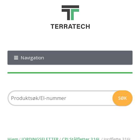
Navigation
Hjem
/
JORDINGSFLETTER
/
CPI Stålfletter 316L
/ Jordflette 316L