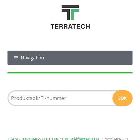
Navigation
Hjem
/
JORDINGSFLETTER
/
CPI Stålfletter 316L
/ Jordflette 316L