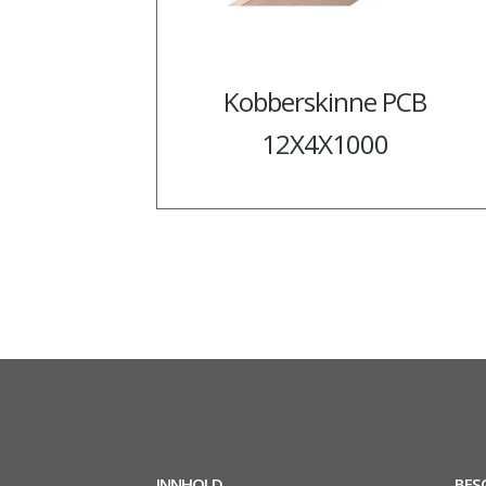
Kobberskinne PCB
12X4X1000
INNHOLD
BES