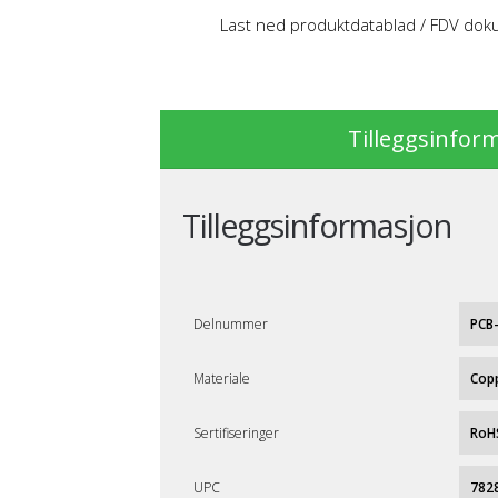
Last ned produktdatablad / FDV do
Tilleggsinfor
Tilleggsinformasjon
Delnummer
PCB
Materiale
Cop
Sertifiseringer
RoH
UPC
782