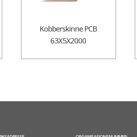
Kobberskinne PCB
63X5X2000
ØKSADRESSE
ORGANISASJONSNUMMER: