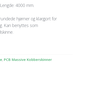
 Lengde: 4000 mm.
ndede hjørner og klargjort for
ng. Kan benyttes som
dskinne.
ve
,
PCB Massive Kobberskinner