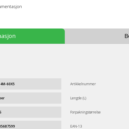
kumentasjon
masjon
B
-4M-60X5
Artikkelnummer
per
Lengde (L)
S
Forpakningstørrelse
85687599
EAN-13