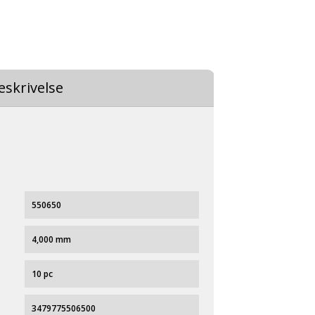
eskrivelse
550650
4,000 mm
10 pc
3479775506500