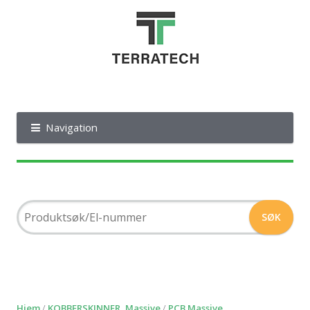
Navigation
Hjem
/
KOBBERSKINNER, Massive
/
PCB Massive