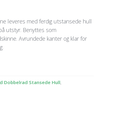
ne leveres med ferdig utstansede hull
på utstyr. Benyttes som
dskinne. Avrundede kanter og klar for
g.
d Dobbelrad Stansede Hull
,