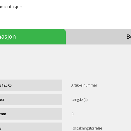
kumentasjon
masjon
B
B125X5
Artikkelnummer
per
Lengde (L)
 mm
B
S
Forpakningstørrelse