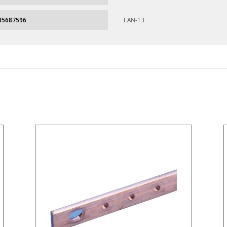
85687596
EAN-13