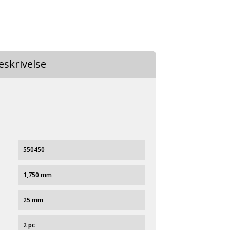
eskrivelse
550450
1,750 mm
25 mm
2 pc