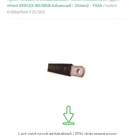
nVent ERIFLEX IBS/IBSB Advanced
/
25mm2 - 193A
/ Isolert
Kobberlisse F25-565
Last ned produktdatablad / FDV dokumentasjon