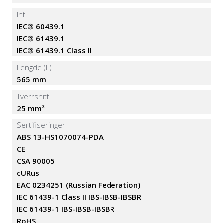
Iht.
IEC® 60439.1
IEC® 61439.1
IEC® 61439.1 Class II
Lengde (L)
565 mm
Tverrsnitt
25 mm²
Sertifiseringer
ABS 13-HS1070074-PDA
CE
CSA 90005
cURus
EAC 0234251 (Russian Federation)
IEC 61439-1 Class II IBS-IBSB-IBSBR
IEC 61439-1 IBS-IBSB-IBSBR
RoHS