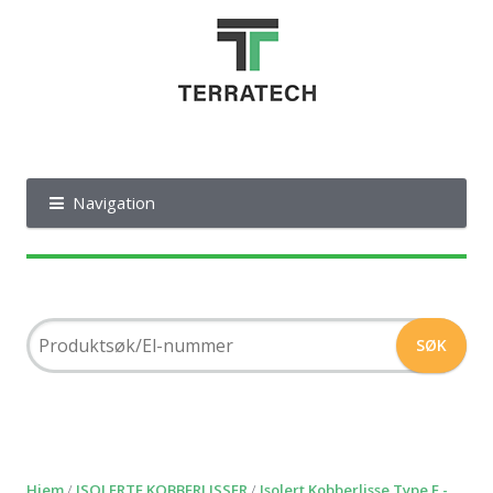
Navigation
Hjem
/
ISOLERTE KOBBERLISSER
/
Isolert Kobberlisse Type F -