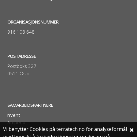
ORGANISASJONSNUMMER:
916 108 648
POSTADRESSE
Postboks 327
0511 Oslo
SAMARBEIDSPARTNERE
nVent
Amperio
Vi benytter Cookies på terratech.no for analyseformål
med hensikt å forbedre tjenester og design på