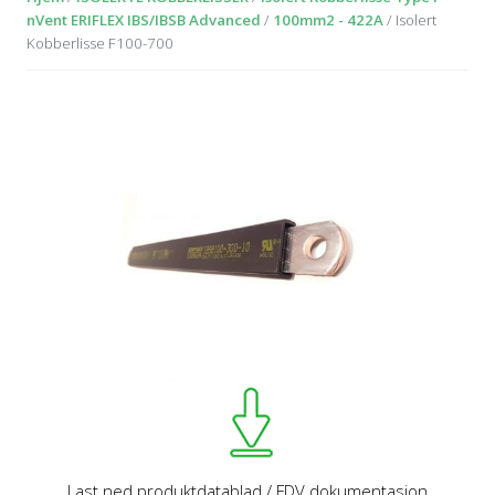
nVent ERIFLEX IBS/IBSB Advanced
/
100mm2 - 422A
/ Isolert
Kobberlisse F100-700
Last ned produktdatablad / FDV dokumentasjon