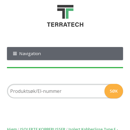
Navigation
Hjem
/
ISOLERTE KOBBERLISSER
/
Isolert Kobberlisse Type F -