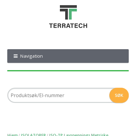
Navigation
Hjem
/
ISOLATORER
/
ISO-TP Lavspennings Metriske