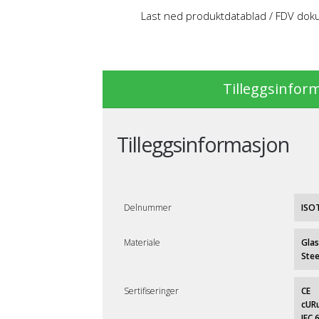
Last ned produktdatablad / FDV do
Tilleggsinfor
Tilleggsinformasjon
Delnummer
ISO
Materiale
Glas
Stee
Sertifiseringer
CE
cUR
IEC 