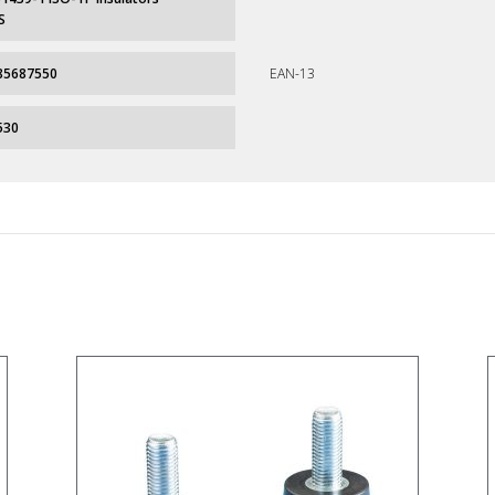
S
85687550
EAN-13
530