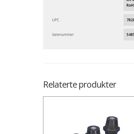
RoH
UPC
782
Varenummer
548
Relaterte produkter