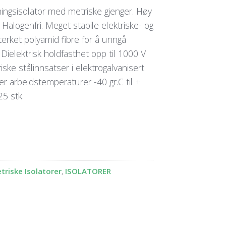
ingsisolator med metriske gjenger. Høy
Halogenfri. Meget stabile elektriske- og
rket polyamid fibre for å unngå
 Dielektrisk holdfasthet opp til 1000 V
ke stålinnsatser i elektrogalvanisert
åler arbeidstemperaturer -40 gr.C til +
25 stk.
riske Isolatorer
,
ISOLATORER