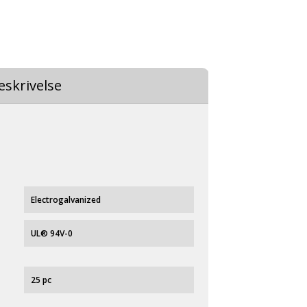
eskrivelse
Electrogalvanized
UL® 94V-0
25 pc