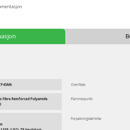
kumentasjon
masjon
B
TP45M6
Overflate
s Fibre Reinforced Polyamide
Flammepunkt
l
Forpakningstørrelse
us
61439-1 ISO-TP Insulators