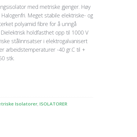
ingsisolator med metriske gjenger. Høy
Halogenfri. Meget stabile elektriske- og
rket polyamid fibre for å unngå
 Dielektrisk holdfasthet opp til 1000 V
ke stålinnsatser i elektrogalvanisert
åler arbeidstemperaturer -40 gr.C til +
50 stk.
riske Isolatorer
,
ISOLATORER