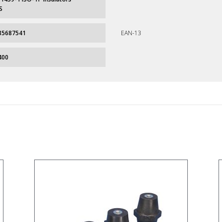
S
85687541
EAN-13
400