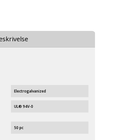
eskrivelse
Electrogalvanized
UL® 94V-0
50 pc