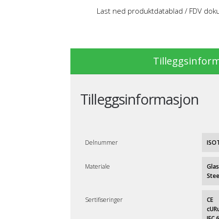
Last ned produktdatablad / FDV do
Tilleggsinfor
Tilleggsinformasjon
Delnummer
ISO
Materiale
Glas
Stee
Sertifiseringer
CE
cUR
IEC 