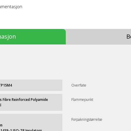
kumentasjon
masjon
B
TP15M4
Overflate
s Fibre Reinforced Polyamide
Flammepunkt
l
Forpakningstørrelse
us
61439-1 ISO-TP Insulators