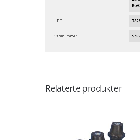
RoH
UPC
782
Varenummer
548
Relaterte produkter