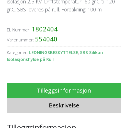
isolasjon 2,5 KV. Driftstemperatur -60 gr.C til 120
gr.C. SBS leveres på rull. Forpakning: 100 m.
1802404
EL Nummer:
554040
Varenummer:
Kategorier:
LEDNINGSBESKYTTELSE
,
SBS Silikon
Isolasjonshylse på Rull
Tilleggsinformasjon
Beskrivelse
Tilleggsinformasjon