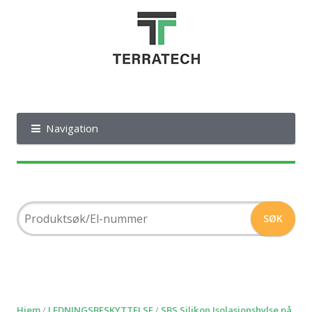
Navigation
Hjem
/
LEDNINGSBESKYTTELSE
/
SBS Silikon Isolasjonshylse på