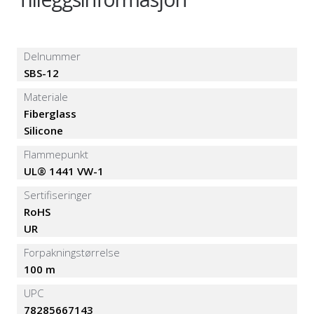
Delnummer
SBS-12
Materiale
Fiberglass
Silicone
Flammepunkt
UL® 1441 VW-1
Sertifiseringer
RoHS
UR
Forpakningstørrelse
100 m
UPC
78285667143