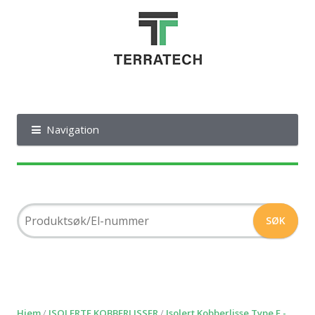
Navigation
Hjem
/
ISOLERTE KOBBERLISSER
/
Isolert Kobberlisse Type F -