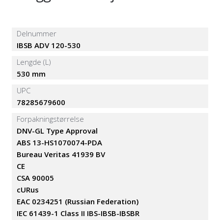
Delnummer
IBSB ADV 120-530
Lengde (L)
530 mm
UPC
78285679600
Forpakningstørrelse
DNV-GL Type Approval
ABS 13-HS1070074-PDA
Bureau Veritas 41939 BV
CE
CSA 90005
cURus
EAC 0234251 (Russian Federation)
IEC 61439-1 Class II IBS-IBSB-IBSBR