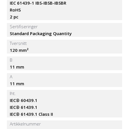
IEC 61439-1 IBS-IBSB-IBSBR
RoHS
2 pc
Sertifiseringer
Standard Packaging Quantity
Tversnitt
120 mm²
B
11 mm
A
11 mm
Iht.
IEC® 60439.1
IEC® 61439.1
IEC® 61439.1 Class II
Artikkelnummer