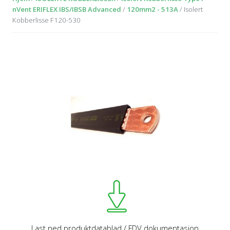
nVent ERIFLEX IBS/IBSB Advanced
/
120mm2 - 513A
/ Isolert
Kobberlisse F120-530
Last ned produktdatablad / FDV dokumentasjon