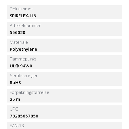
Delnummer
SPIRFLEX-I16
Artikkelnummer
556020
Materiale
Polyethylene
Flammepunkt
UL® 94V-0
Sertifiseringer
RoHS
Forpakningstørrelse
25 m
UPC
78285657850
EAN-13