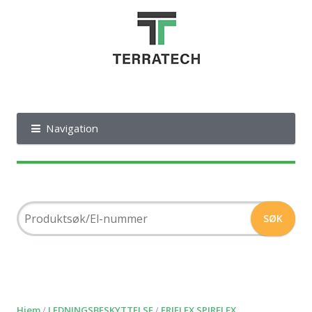
Navigation
Hjem
/
LEDNINGSBESKYTTELSE
/
ERIFLEX SPIRFLEX