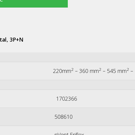
tal, 3P+N
2
2
2
220mm
– 360 mm
– 545 mm
–
1702366
508610
nVent Eriflex