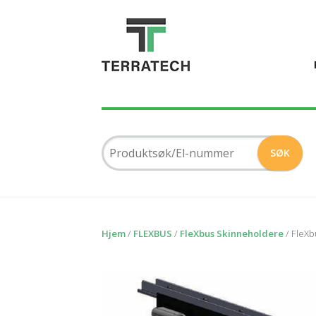
Hjem
/
FLEXBUS
/
FleXbus Skinneholdere
/ FleXb