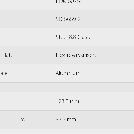
IEC® 60754-1
ISO 5659-2
Steel 8.8 Class
te
Elektrogalvanisert
ale
Aluminium
H
123.5 mm
W
87.5 mm