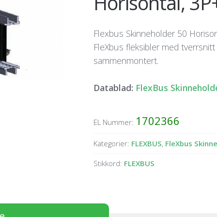
Horisontal, 3
Flexbus Skinneholder 50 Horison
FleXbus fleksibler med tverrsnit
sammenmontert.
Datablad:
FlexBus Skinnehold
1702366
EL Nummer:
Kategorier:
FLEXBUS
,
FleXbus Skinn
Stikkord:
FLEXBUS
se