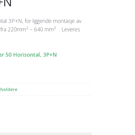
P+N
tal 3P+N, for liggende montasje av
2
2 .
t fra 220mm
– 640 mm
Leveres
er 50 Horisontal, 3P+N
eholdere