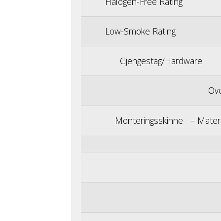
Halogen-Free Rating
Low-Smoke Rating
Gjengestag/Hardware
– Overfla
Monteringsskinne – Materi