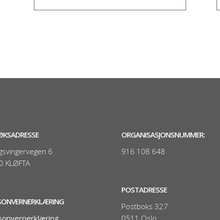
ØKSADRESSE
ORGANISASJONSNUMMER:
gsvingervegen 6
916 108 648
0 KLØFTA
POSTADRESSE
SONVERNERKLÆRING
Postboks 327
sonvernerklæring
0511 Oslo