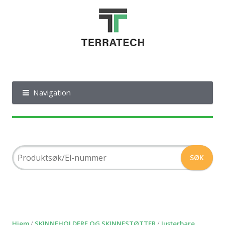
Navigation
Hjem
/
SKINNEHOLDERE OG SKINNESTØTTER
/
Justerbare