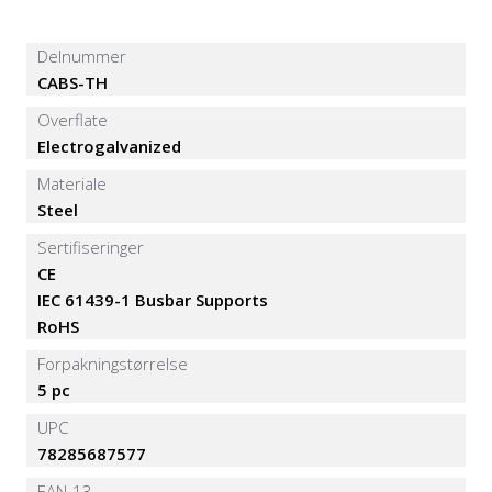
Delnummer
CABS-TH
Overflate
Electrogalvanized
Materiale
Steel
Sertifiseringer
CE
IEC 61439-1 Busbar Supports
RoHS
Forpakningstørrelse
5 pc
UPC
78285687577
EAN-13