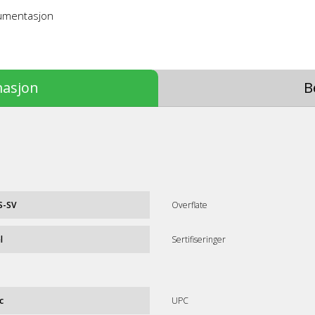
kumentasjon
masjon
B
S-SV
Overflate
l
Sertifiseringer
c
UPC