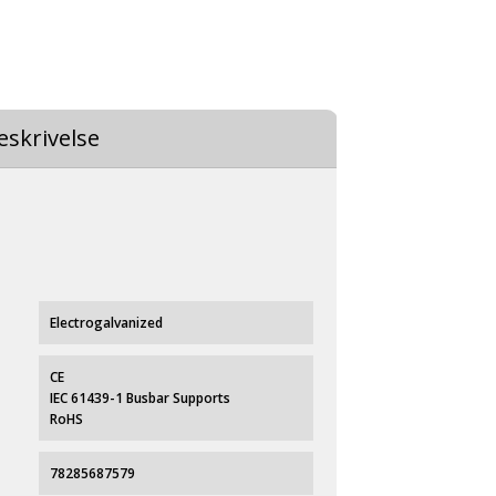
eskrivelse
Electrogalvanized
CE
IEC 61439-1 Busbar Supports
RoHS
78285687579