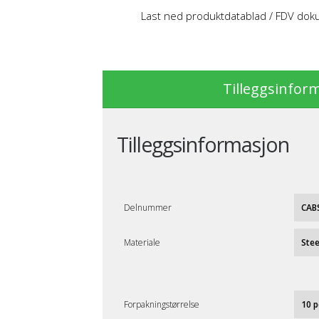
Last ned produktdatablad / FDV do
Tilleggsinfor
Tilleggsinformasjon
Delnummer
CAB
Materiale
Stee
Forpakningstørrelse
10 p