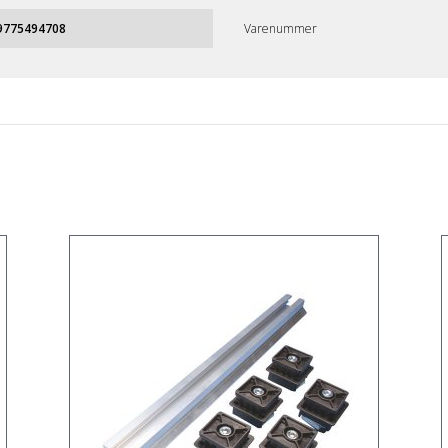
9775494708
Varenummer