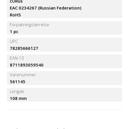
cURus
EAC 0234267 (Russian Federation)
RoHS
Forpakningstørrelse
1 pc
UPC
78285666127
EAN-13
8711893059540
Varenummer
561145
Lengde
108 mm