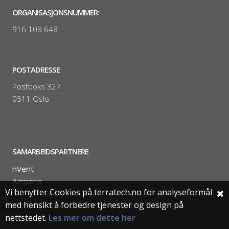
ORGANISASJONSNUMMER:
916 108 648
POSTADRESSE
Postboks 327
0511 Oslo
SAMARBEIDSPARTNERE
nVent
Amperio
Vi benytter Cookies på terratech.no for analyseformål
med hensikt å forbedre tjenester og design på
nettstedet.
Les mer om dette her