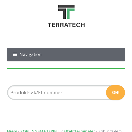
Navigation
Hjem
/
KOBLINGSMATERIELL
/
Effektterminaler
/ Koblingsklem