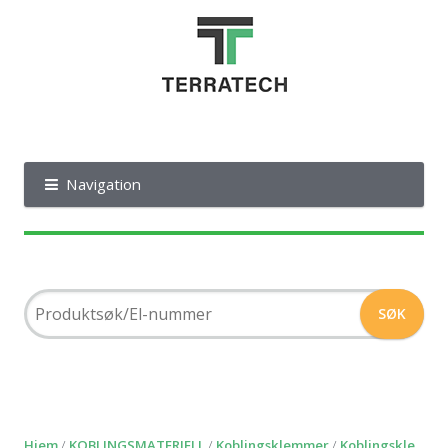
Navigation
Hjem
/
KOBLINGSMATERIELL
/
Koblingsklemmer
/
Koblingskle