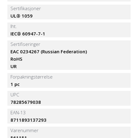
Sertifikasjoner
UL® 1059
Iht.
IEC® 60947-7-1
Sertifiseringer
EAC 0234267 (Russian Federation)
RoHS
UR
Forpakningstørrelse
1 pc
UPC
78285679038
EAN-13
8711893137293
Varenummer
561151