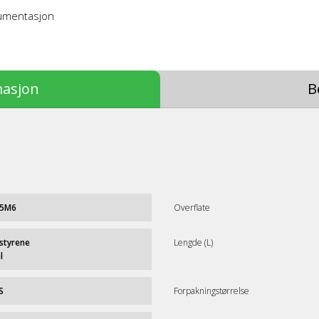
kumentasjon
masjon
B
5M6
Overflate
styrene
Lengde (L)
l
S
Forpakningstørrelse