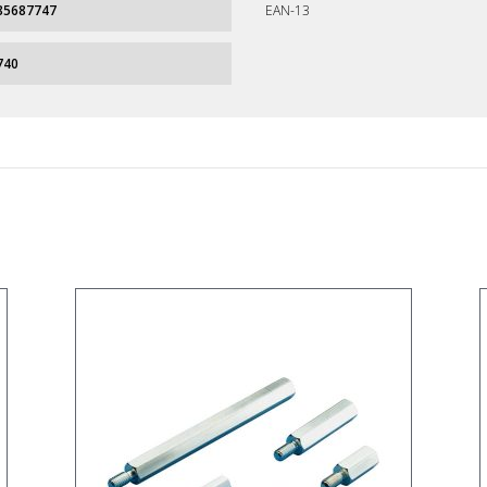
85687747
EAN-13
740