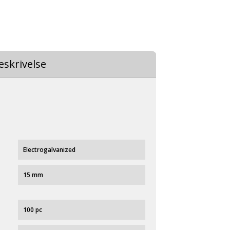
eskrivelse
Electrogalvanized
15 mm
100 pc