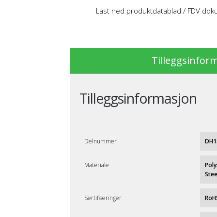
Last ned produktdatablad / FDV do
Tilleggsinfor
Tilleggsinformasjon
Delnummer
DH1
Materiale
Poly
Stee
Sertifiseringer
RoH