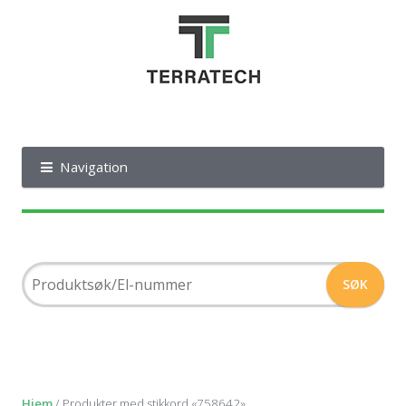
Navigation
Hjem
/ Produkter med stikkord «758642»